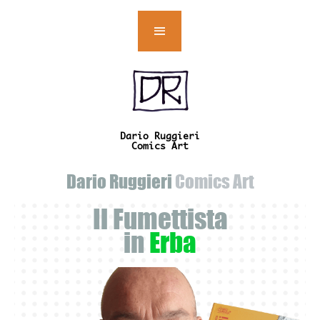
Dario
Ruggieri
Comics
Art
Dario Ruggieri
Comics Art
Il Fumettista
in
Erba